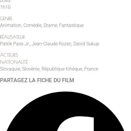
DURÉE
1h10
GENRE
Animation
,
Comédie
,
Drame
,
Fantastique
RÉALISATEUR
Patrik Pass Jr., Jean-Claude Rozec, David Sukup
ACTEURS
NATIONALITÉ
Slovaquie, Slovénie, République tchèque, France
PARTAGEZ LA FICHE DU FILM